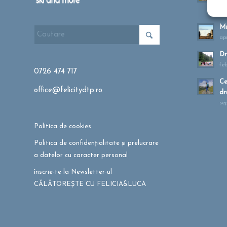
ma
Mu
apr
Dr
fe
0726 474 717
Ce
office@felicitydtp.ro
dr
se
Politica de cookies
Politica de confidențialitate și prelucrare
a datelor cu caracter personal
înscrie-te la Newsletter-ul
CĂLĂTOREȘTE CU FELICIA&LUCA