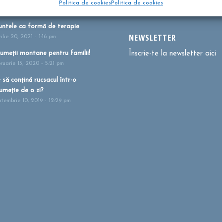
Politica de cookies
Politica de cookies
i 27, 2021 - 1:41 pm
ntele ca formă de terapie
NEWSLETTER
ilie 20, 2021 - 1:16 pm
umeții montane pentru familii!
Înscrie-te la newsletter aici
bruarie 13, 2020 - 5:21 pm
 să conțină rucsacul într-o
umeție de o zi?
ptembrie 10, 2019 - 12:29 pm