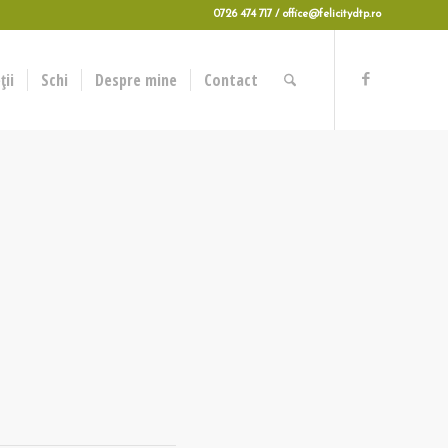
0726 474 717 / office@felicitydtp.ro
ii
Schi
Despre mine
Contact