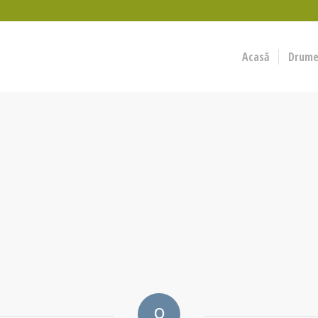
Acasă
Drumeț
0