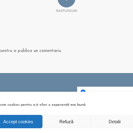
RASPUNSURI
entru a publica un comentariu.
 ȘI ARTICOLE
bere pentru copii? Sunt bune
osim cookies pentru a-ți oferi o experiență mai bună.
Dă clic pentru a accepta c
u?
urile pentru marketing și p
tombrie 26, 2021 - 10:10 am
activa acest conținu
Accept cookies
Refuză
Detalii
m te pregătești pentru
umeție?