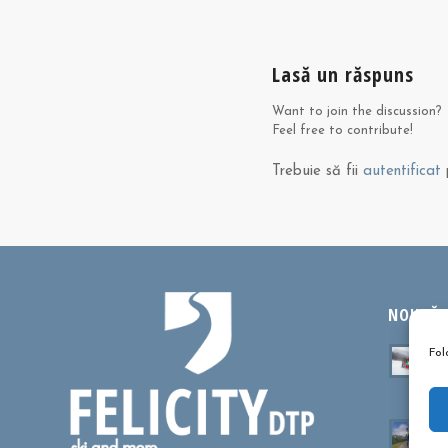
Lasă un răspuns
Want to join the discussion?
Feel free to contribute!
Trebuie să fii
autentificat
p
NOUTĂȚI
Ta
Fol
sa
oc
Cu
dr