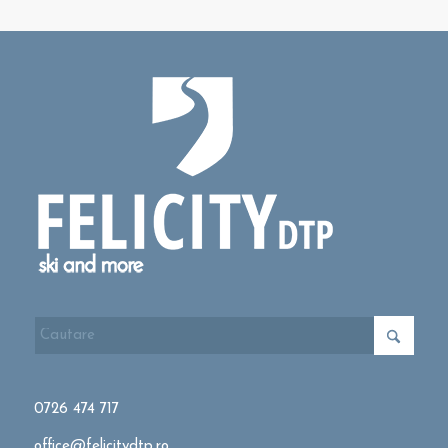
0726 474 717
office@felicitydtp.ro