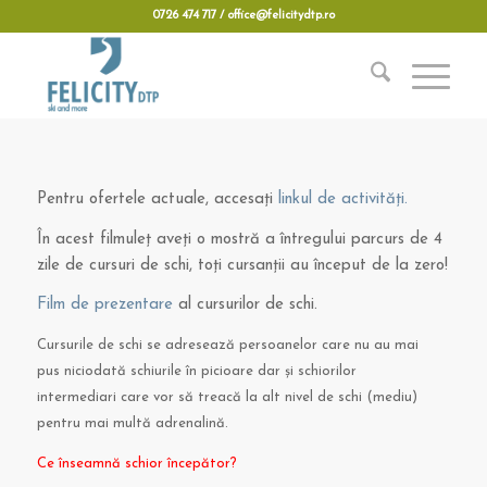
0726 474 717 / office@felicitydtp.ro
Pentru ofertele actuale, accesați
linkul de activități.
În acest filmuleț aveți o mostră a întregului parcurs de 4
zile de cursuri de schi, toți cursanții au început de la zero!
Film de prezentare
al cursurilor de schi.
Cursurile de schi se adresează persoanelor care nu au mai
pus niciodată schiurile în picioare dar și schiorilor
intermediari care vor să treacă la alt nivel de schi (mediu)
pentru mai multă adrenalină.
Ce înseamnă schior începător?