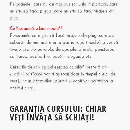
Persoanele care nu au mai pus schiurile în picioare, care
nu știu să facă plugul, care nu știu să facă virajele din
plug.
Ce înseamnă schior mediu*?
Persoanele care știu să facă virajele din plug, care au
coborât de mai multe ori o pârtie roșie (medie) și vor să
învețe virajele paralele, derapajele laterale, punctarea,
cantarea, poziția frumoasă – eleganța etc.
Cursurile de schi se adresează copiilor* peste 6 ani
și adulților (*copii vor fi asistați doar în timpul orelor de
curs), inclusiv familiilor (părinții și copii vor participa la
același curs).
GARANȚIA CURSULUI: CHIAR
VEȚI ÎNVĂȚA SĂ SCHIAȚI!