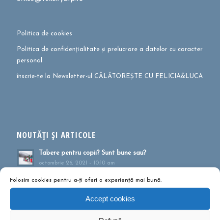
Politica de cookies
Politica de confidențialitate și prelucrare a datelor cu caracter
personal
înscrie-te la Newsletter-ul CĂLĂTOREȘTE CU FELICIA&LUCA
NOUTĂȚI ȘI ARTICOLE
Tabere pentru copii? Sunt bune sau?
octombrie 26, 2021 - 10:10 am
Cum te pregătești pentru drumeție?
Folosim cookies pentru a-ți oferi o experiență mai bună.
mai 27, 2021 - 1:41 pm
Accept cookies
Muntele ca formă de terapie
aprilie 20, 2021 - 1:16 pm