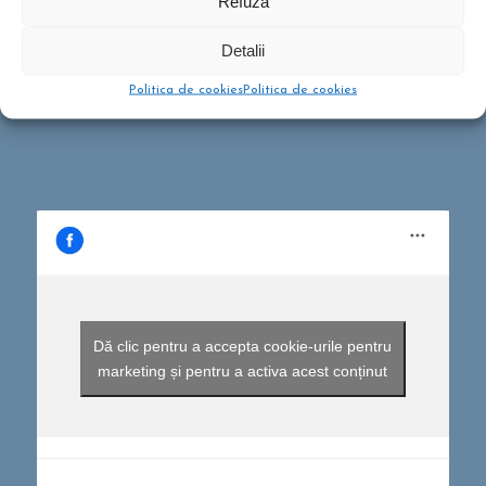
Refuză
Drumeții montane pentru familii!
Detalii
februarie 13, 2020 - 5:21 pm
Ce să conțină rucsacul într-o drumeție de o zi?
Politica de cookies
Politica de cookies
septembrie 10, 2019 - 12:29 pm
Dă clic pentru a accepta cookie-urile pentru
marketing și pentru a activa acest conținut