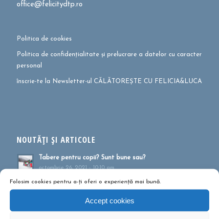
office@felicitydtp.ro
Politica de cookies
Politica de confidențialitate și prelucrare a datelor cu caracter
personal
înscrie-te la Newsletter-ul CĂLĂTOREȘTE CU FELICIA&LUCA
NOUTĂȚI ȘI ARTICOLE
Tabere pentru copii? Sunt bune sau?
octombrie 26, 2021 - 10:10 am
Folosim cookies pentru a-ți oferi o experiență mai bună.
Cum te pregătești pentru drumeție?
mai 27, 2021 - 1:41 pm
Accept cookies
Muntele ca formă de terapie