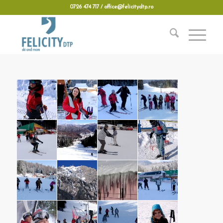
0726 474 717 / office@felicitydtp.ro