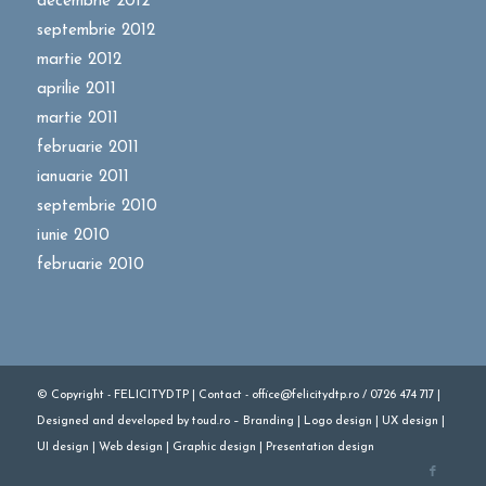
decembrie 2012
septembrie 2012
martie 2012
aprilie 2011
martie 2011
februarie 2011
ianuarie 2011
septembrie 2010
iunie 2010
februarie 2010
© Copyright - FELICITYDTP | Contact - office@felicitydtp.ro / 0726 474 717 |
Designed
and
developed
by
toud.ro
–
Branding
|
Logo
design
|
UX design
|
UI design
|
Web design
|
Graphic design
|
Presentation design