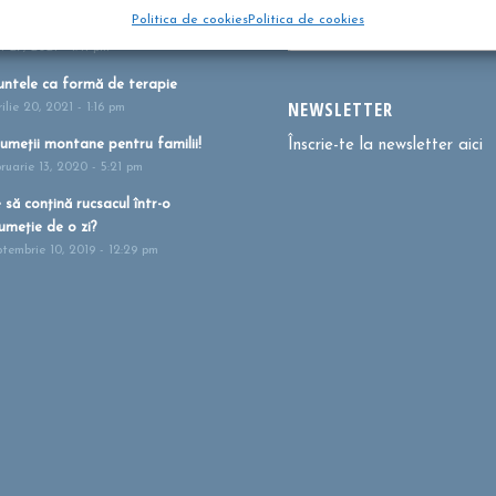
m te pregătești pentru
Politica de cookies
Politica de cookies
umeție?
i 27, 2021 - 1:41 pm
ntele ca formă de terapie
NEWSLETTER
ilie 20, 2021 - 1:16 pm
umeții montane pentru familii!
Înscrie-te la newsletter aici
bruarie 13, 2020 - 5:21 pm
 să conțină rucsacul într-o
umeție de o zi?
ptembrie 10, 2019 - 12:29 pm