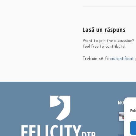
Lasă un răspuns
Want to join the discussion?
Feel free to contribute!
Trebuie să fii
autentificat
p
NOUTĂȚI
Fol
Ta
sa
oc