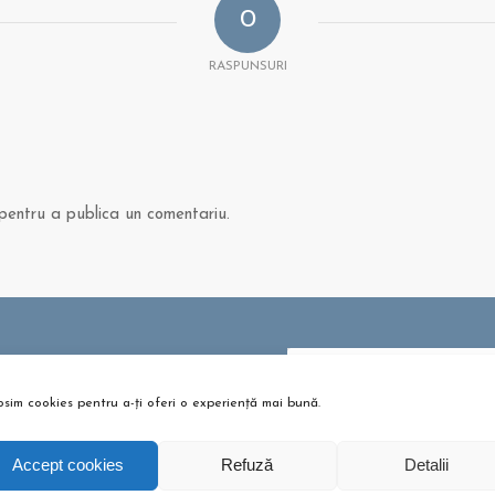
0
RASPUNSURI
entru a publica un comentariu.
 ȘI ARTICOLE
osim cookies pentru a-ți oferi o experiență mai bună.
bere pentru copii? Sunt bune
Dă clic pentru a accepta c
u?
urile pentru marketing și p
tombrie 26, 2021 - 10:10 am
Accept cookies
Refuză
Detalii
activa acest conținu