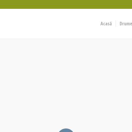
Acasă
Drumeț