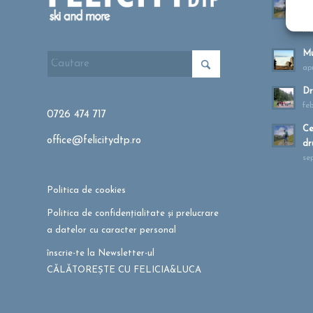
Cu
dr
ma
Mu
apr
Dr
fe
0726 474 717
Ce
office@felicitydtp.ro
dr
se
Politica de cookies
Politica de confidențialitate și prelucrare
a datelor cu caracter personal
înscrie-te la Newsletter-ul
CĂLĂTOREȘTE CU FELICIA&LUCA