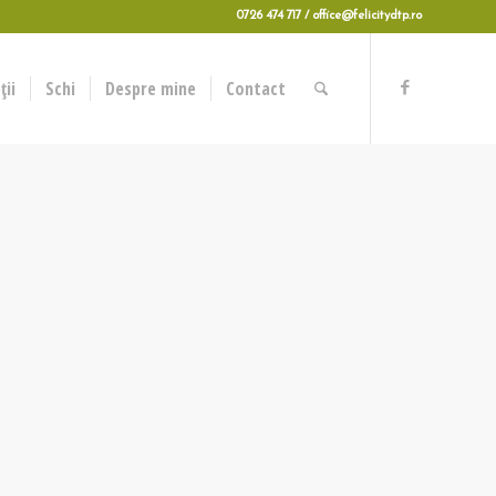
0726 474 717 / office@felicitydtp.ro
ii
Schi
Despre mine
Contact