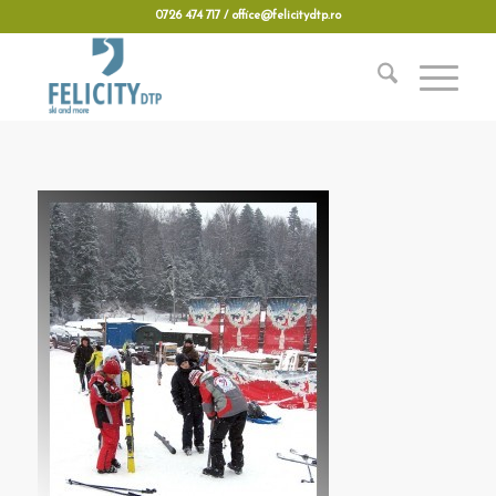
0726 474 717 / office@felicitydtp.ro