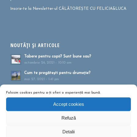
înscrie-te la Newsletter-ul CĂLĂTOREȘTE CU FELICIA&LUCA
NOUTĂȚI ȘI ARTICOLE
Tabere pentru copii? Sunt bune sau?
octombrie 26, 2021 - 10:10 am
Cum te pregătești pentru drumeție?
mai 27, 2021 - 1:41 pm
Muntele ca formă de terapie
Folosim cookies pentru a-ți oferi o experiență mai bună.
aprilie 20, 2021 - 1:16 pm
Accept cookies
Drumeții montane pentru familii!
februarie 13, 2020 - 5:21 pm
Refuză
Ce să conțină rucsacul într-o drumeție de o zi?
septembrie 10, 2019 - 12:29 pm
Detalii