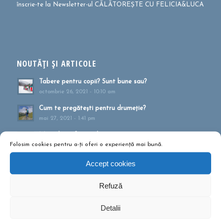
înscrie-te la Newsletter-ul CĂLĂTOREȘTE CU FELICIA&LUCA
NOUTĂȚI ȘI ARTICOLE
Tabere pentru copii? Sunt bune sau?
octombrie 26, 2021 - 10:10 am
Cum te pregătești pentru drumeție?
mai 27, 2021 - 1:41 pm
Muntele ca formă de terapie
Folosim cookies pentru a-ți oferi o experiență mai bună.
aprilie 20, 2021 - 1:16 pm
Drumeții montane pentru familii!
Accept cookies
februarie 13, 2020 - 5:21 pm
Refuză
Ce să conțină rucsacul într-o drumeție de o zi?
septembrie 10, 2019 - 12:29 pm
Detalii