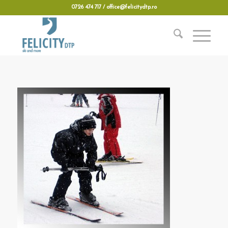
0726 474 717 / office@felicitydtp.ro