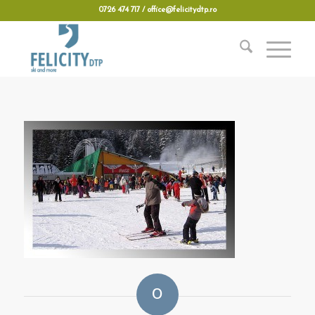
0726 474 717 / office@felicitydtp.ro
0