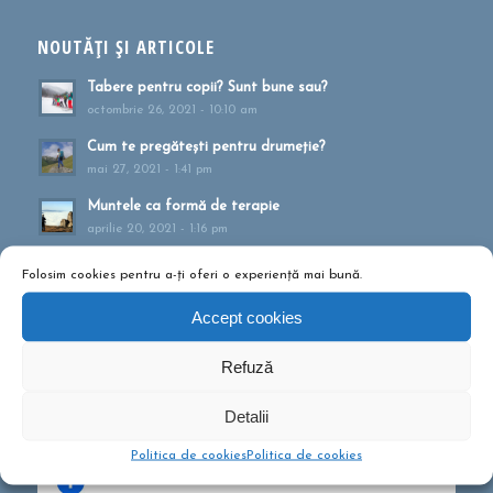
NOUTĂȚI ȘI ARTICOLE
Tabere pentru copii? Sunt bune sau?
octombrie 26, 2021 - 10:10 am
Cum te pregătești pentru drumeție?
mai 27, 2021 - 1:41 pm
Muntele ca formă de terapie
aprilie 20, 2021 - 1:16 pm
Drumeții montane pentru familii!
Folosim cookies pentru a-ți oferi o experiență mai bună.
februarie 13, 2020 - 5:21 pm
Accept cookies
Ce să conțină rucsacul într-o drumeție de o zi?
septembrie 10, 2019 - 12:29 pm
Refuză
Detalii
Politica de cookies
Politica de cookies