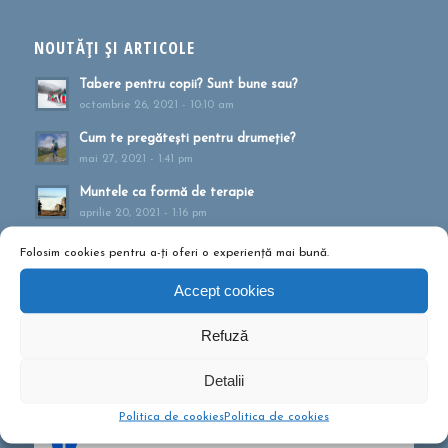
NOUTĂȚI ȘI ARTICOLE
Tabere pentru copii? Sunt bune sau?
octombrie 26, 2021 - 10:10 am
Cum te pregătești pentru drumeție?
mai 27, 2021 - 1:41 pm
Muntele ca formă de terapie
aprilie 20, 2021 - 1:16 pm
Drumeții montane pentru familii!
Folosim cookies pentru a-ți oferi o experiență mai bună.
februarie 13, 2020 - 5:21 pm
Accept cookies
Ce să conțină rucsacul într-o drumeție de o zi?
septembrie 10, 2019 - 12:29 pm
Refuză
Detalii
Politica de cookies
Politica de cookies