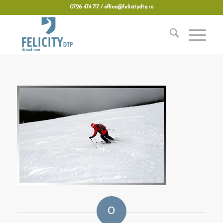
0726 474 717 / office@felicitydtp.ro
0