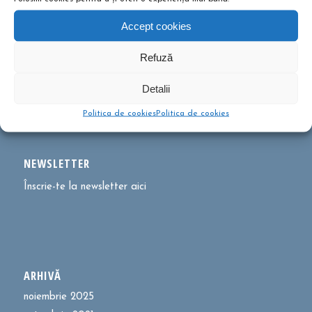
Drumeții montane pentru familii!
februarie 13, 2020 - 5:21 pm
Accept cookies
Ce să conțină rucsacul într-o drumeție de o zi?
Refuză
septembrie 10, 2019 - 12:29 pm
Detalii
Politica de cookies
Politica de cookies
Dă clic pentru a accepta cookie-urile pentru
marketing și pentru a activa acest conținut
NEWSLETTER
Înscrie-te la newsletter aici
ARHIVĂ
noiembrie 2025