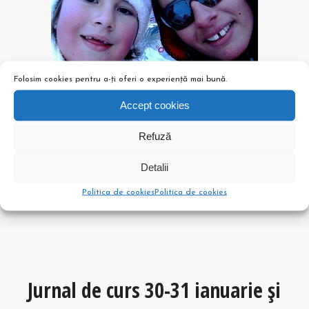
Folosim cookies pentru a-ți oferi o experiență mai bună.
Accept cookies
Am lucrat cu mulţi alţi copii, dar din păcate nu
am apucat să fac poze!
Refuză
Le mulţumesc tuturor pentru încredere şi pentru
Detalii
colaborare!
Politica de cookies
Politica de cookies
Sper să ne revedem în curând!!!
Jurnal de curs 30-31 ianuarie şi