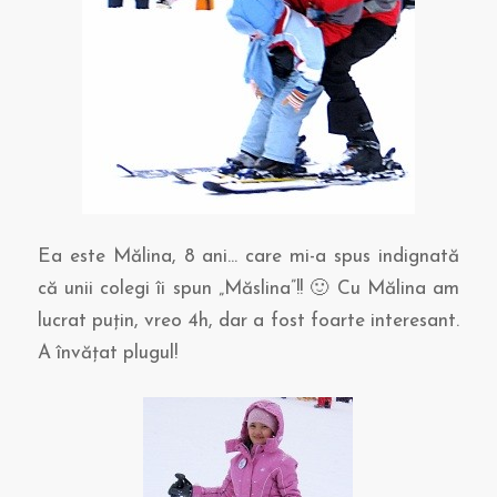
Ea este Mălina, 8 ani… care mi-a spus indignată
că unii colegi îi spun „Măslina”!! 🙂 Cu Mălina am
lucrat puţin, vreo 4h, dar a fost foarte interesant.
A învăţat plugul!