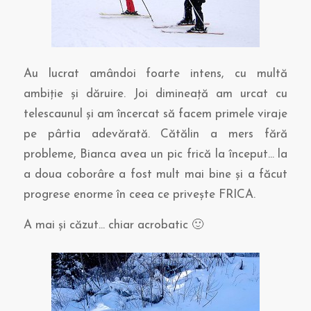
Au lucrat amândoi foarte intens, cu multă
ambiţie şi dăruire. Joi dimineaţă am urcat cu
telescaunul şi am încercat să facem primele viraje
pe pârtia adevărată. Cătălin a mers fără
probleme, Bianca avea un pic frică la început… la
a doua coborâre a fost mult mai bine şi a făcut
progrese enorme în ceea ce priveşte FRICA.
A mai şi căzut… chiar acrobatic 🙂