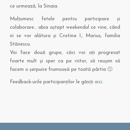
ce urmează, la Sinaia.
Mulţumesc fetele pentru participare şi
colaborare… abia aştept weekendul ce vine, când
ni se vor alătura şi Cristina I., Marius, familia
Stănescu.
Voi face două grupe, căci voi aţi progresat
foarte mult şi sper ca pe viitor, să reuşim să
facem o şerpuire frumoasă pe toată pârtia 🙂
Feedback-urile participanţilor le găsiţi
aici
.