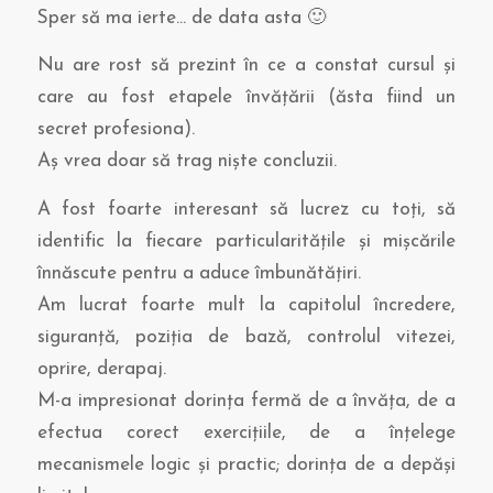
Sper să ma ierte… de data asta 🙂
Nu are rost să prezint în ce a constat cursul şi
care au fost etapele învăţării (ăsta fiind un
secret profesiona).
Aş vrea doar să trag nişte concluzii.
A fost foarte interesant să lucrez cu toţi, să
identific la fiecare particularităţile şi mişcările
înnăscute pentru a aduce îmbunătăţiri.
Am lucrat foarte mult la capitolul încredere,
siguranţă, poziţia de bază, controlul vitezei,
oprire, derapaj.
M-a impresionat dorinţa fermă de a învăţa, de a
efectua corect exerciţiile, de a înţelege
mecanismele logic şi practic; dorinţa de a depăşi