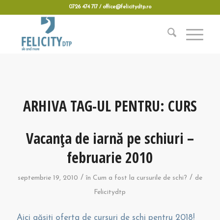
0726 474 717 / office@felicitydtp.ro
ARHIVA TAG-UL PENTRU:
CURS
Vacanţa de iarnă pe schiuri –
februarie 2010
/
/
septembrie 19, 2010
în
Cum a fost la cursurile de schi?
de
Felicitydtp
Aici găsiți oferta de cursuri de schi pentru 2018!