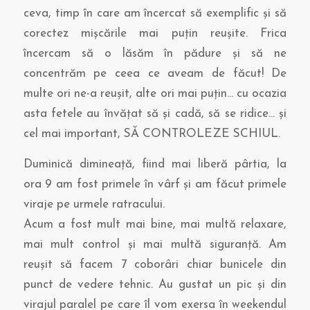
ceva, timp în care am încercat să exemplific şi să
corectez mişcările mai puţin reuşite. Frica
încercam să o lăsăm în pădure şi să ne
concentrăm pe ceea ce aveam de făcut! De
multe ori ne-a reuşit, alte ori mai puţin… cu ocazia
asta fetele au învăţat să şi cadă, să se ridice… şi
cel mai important, SĂ CONTROLEZE SCHIUL.
Duminică dimineaţă, fiind mai liberă pârtia, la
ora 9 am fost primele în vârf şi am făcut primele
viraje pe urmele ratracului.
Acum a fost mult mai bine, mai multă relaxare,
mai mult control şi mai multă siguranţă. Am
reuşit să facem 7 coborâri chiar bunicele din
punct de vedere tehnic. Au gustat un pic şi din
virajul paralel pe care îl vom exersa în weekendul