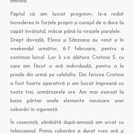
limitele.
Faptul că am lucrat progresiv, le-a redat
încrederea în forţele proprii şi curajul de a duce la
capăt învăţatul, măcar până la virajele paralele.
Drept dovadă, Elena şi Sânziana au venit şi în
weekendul următor, 6-7 februarie, pentru a
continua lucrul. Lor li s-a alătura Cristina S. cu
care am făcut o oră individuală, pentru a le
prinde din urmă pe celelalte. Din fericire Cristina
a fost foarte operativă şi am lucrat împreună cu
toate trei, următoarele ore. Am mai exersat la
baza pârtiei unele elemente necesare unei
coborâri în siguranţă.
În cosecinţă, sâmbătă după-amiază am urcat cu
telescaunul. Prima coborâre a durat vreo oră şi