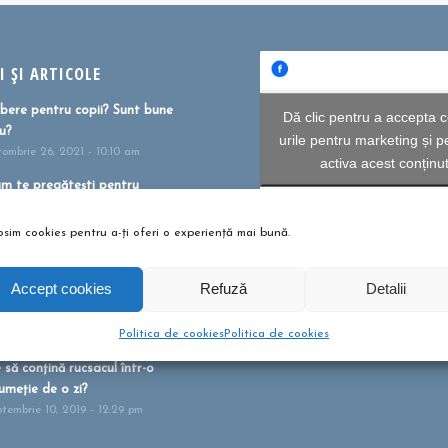
 ȘI ARTICOLE
bere pentru copii? Sunt bune
Dă clic pentru a accepta c
u?
urile pentru marketing și p
tombrie 26, 2021 - 10:10 am
activa acest conținu
m te pregătești pentru
umeție?
i 27, 2021 - 1:41 pm
osim cookies pentru a-ți oferi o experiență mai bună.
ntele ca formă de terapie
NEWSLETTER
ilie 20, 2021 - 1:16 pm
Accept cookies
Refuză
Detalii
umeții montane pentru familii!
Înscrie-te la newsletter aici
Politica de cookies
Politica de cookies
bruarie 13, 2020 - 5:21 pm
 să conțină rucsacul într-o
umeție de o zi?
ptembrie 10, 2019 - 12:29 pm