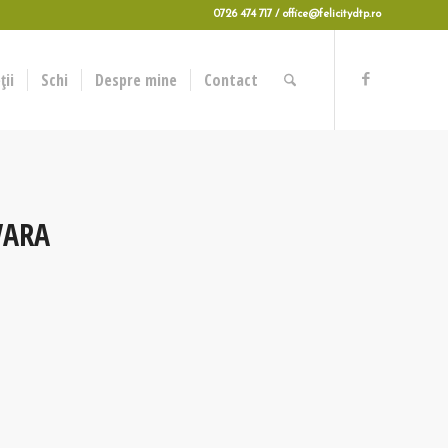
0726 474 717 / office@felicitydtp.ro
ii
Schi
Despre mine
Contact
VARA