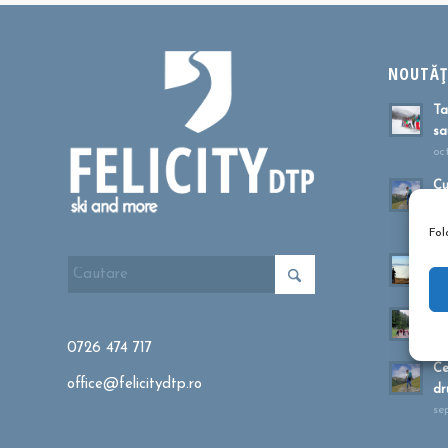
NOUTĂȚI
Ta
sa
oc
Cu
dr
ma
Fol
Mu
apr
Dr
fe
0726 474 717
Ce
office@felicitydtp.ro
dr
se