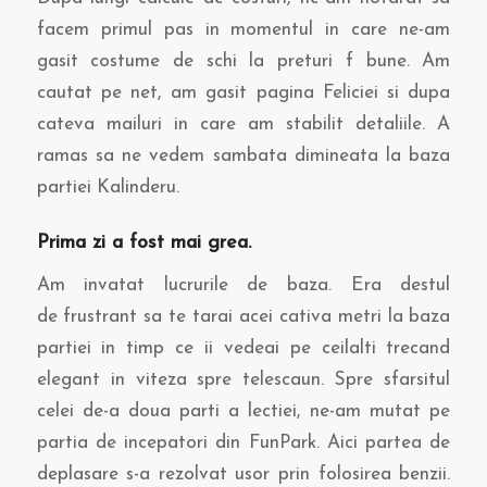
facem primul pas in momentul in care ne-am
gasit costume de schi la preturi f bune. Am
cautat pe net, am gasit pagina Feliciei si dupa
cateva mailuri in care am stabilit detaliile. A
ramas sa ne vedem sambata dimineata la baza
partiei Kalinderu.
Prima zi a fost mai grea.
Am invatat lucrurile de baza. Era destul
de frustrant sa te tarai acei cativa metri la baza
partiei in timp ce ii vedeai pe ceilalti trecand
elegant in viteza spre telescaun. Spre sfarsitul
celei de-a doua parti a lectiei, ne-am mutat pe
partia de incepatori din FunPark. Aici partea de
deplasare s-a rezolvat usor prin folosirea benzii.