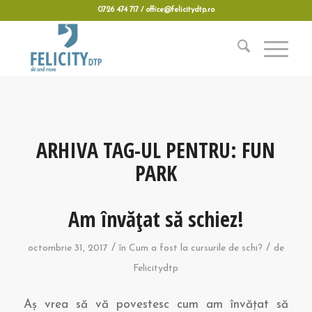
0726 474 717 / office@felicitydtp.ro
ARHIVA TAG-UL PENTRU:
FUN
PARK
Am învățat să schiez!
/
/
octombrie 31, 2017
în
Cum a fost la cursurile de schi?
de
Felicitydtp
Aș vrea să vă povestesc cum am învățat să