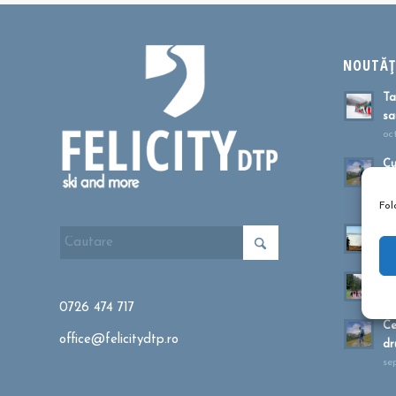
NOUTĂȚI
Ta
sa
oc
Cu
dr
ma
Fol
Mu
apr
Dr
fe
0726 474 717
Ce
office@felicitydtp.ro
dr
se