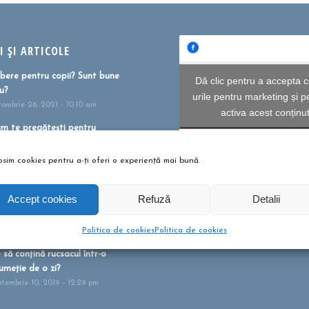
 ȘI ARTICOLE
bere pentru copii? Sunt bune
Dă clic pentru a accepta c
u?
urile pentru marketing și p
tombrie 26, 2021 - 10:10 am
activa acest conținu
m te pregătești pentru
umeție?
i 27, 2021 - 1:41 pm
osim cookies pentru a-ți oferi o experiență mai bună.
ntele ca formă de terapie
NEWSLETTER
ilie 20, 2021 - 1:16 pm
Accept cookies
Refuză
Detalii
umeții montane pentru familii!
Înscrie-te la newsletter aici
Politica de cookies
Politica de cookies
bruarie 13, 2020 - 5:21 pm
 să conțină rucsacul într-o
umeție de o zi?
ptembrie 10, 2019 - 12:29 pm