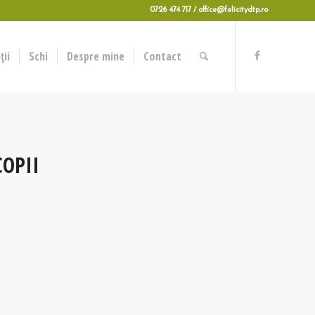
0726 474 717 / office@felicitydtp.ro
ii
Schi
Despre mine
Contact
OPII