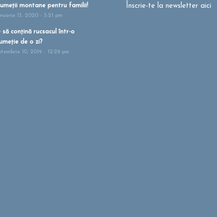
umeții montane pentru familii!
Înscrie-te la newsletter aici
bruarie 13, 2020 - 5:21 pm
 să conțină rucsacul într-o
umeție de o zi?
ptembrie 10, 2019 - 12:29 pm