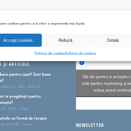
entru a publica un comentariu.
osim cookies pentru a-ți oferi o experiență mai bună.
Accept cookies
Refuză
Detalii
Politica de cookies
Politica de cookies
 ȘI ARTICOLE
bere pentru copii? Sunt bune
Dă clic pentru a accepta c
u?
urile pentru marketing și p
tombrie 26, 2021 - 10:10 am
activa acest conținu
m te pregătești pentru
umeție?
i 27, 2021 - 1:41 pm
ntele ca formă de terapie
NEWSLETTER
ilie 20, 2021 - 1:16 pm