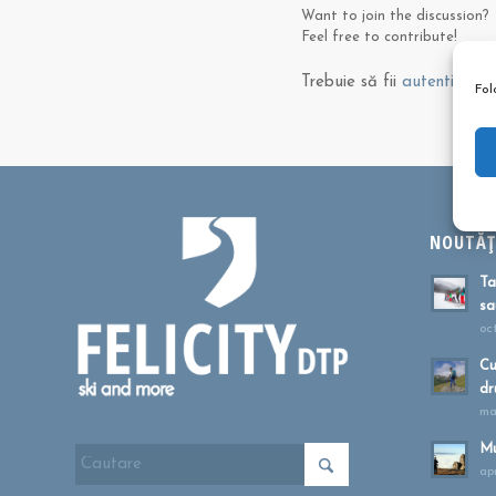
Want to join the discussion?
Feel free to contribute!
Trebuie să fii
autentificat
p
Fol
NOUTĂȚI
Ta
sa
oc
Cu
dr
ma
Mu
apr