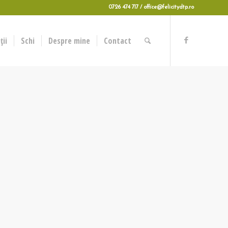
0726 474 717 / office@felicitydtp.ro
ii
Schi
Despre mine
Contact