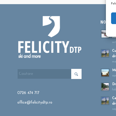
Fol
NOUTĂȚI
Ta
sa
oc
Cu
dr
ma
Mu
apr
Dr
fe
0726 474 717
Ce
office@felicitydtp.ro
dr
se