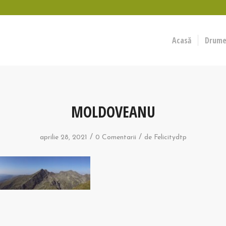
Acasă
Drumeț
MOLDOVEANU
/
/
aprilie 28, 2021
0 Comentarii
de
Felicitydtp