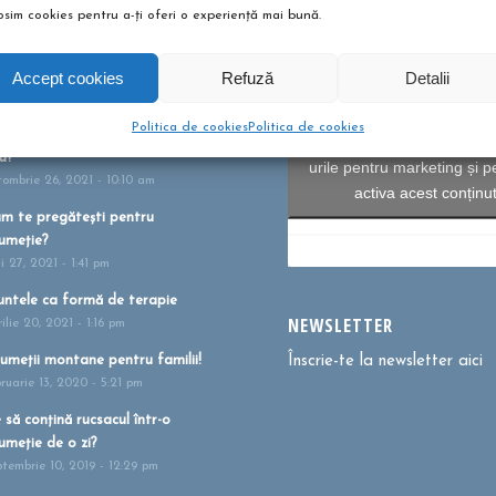
osim cookies pentru a-ți oferi o experiență mai bună.
Accept cookies
Refuză
Detalii
 ȘI ARTICOLE
Politica de cookies
Politica de cookies
bere pentru copii? Sunt bune
Dă clic pentru a accepta c
u?
urile pentru marketing și p
tombrie 26, 2021 - 10:10 am
activa acest conținu
m te pregătești pentru
umeție?
i 27, 2021 - 1:41 pm
ntele ca formă de terapie
NEWSLETTER
ilie 20, 2021 - 1:16 pm
umeții montane pentru familii!
Înscrie-te la newsletter aici
bruarie 13, 2020 - 5:21 pm
 să conțină rucsacul într-o
umeție de o zi?
ptembrie 10, 2019 - 12:29 pm