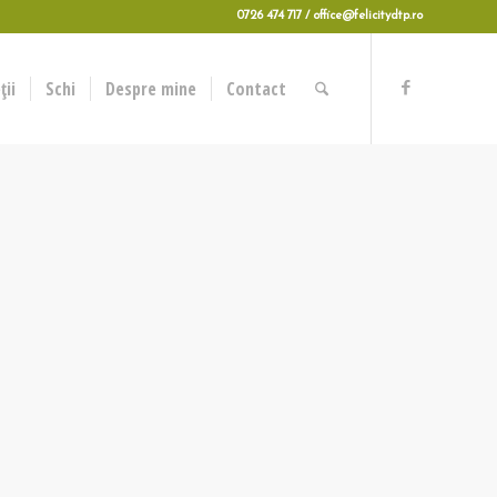
0726 474 717 / office@felicitydtp.ro
ii
Schi
Despre mine
Contact