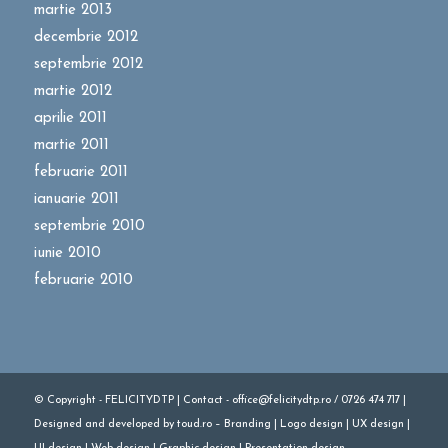
martie 2013
decembrie 2012
septembrie 2012
martie 2012
aprilie 2011
martie 2011
februarie 2011
ianuarie 2011
septembrie 2010
iunie 2010
februarie 2010
© Copyright - FELICITYDTP | Contact - office@felicitydtp.ro / 0726 474 717 |
Designed
and
developed
by
toud.ro
–
Branding
|
Logo
design
|
UX design
|