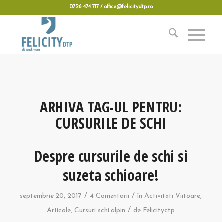
0726 474 717 / office@felicitydtp.ro
ARHIVA TAG-UL PENTRU:
CURSURILE DE SCHI
Despre cursurile de schi si
suzeta schioare!
/
/
septembrie 20, 2017
4 Comentarii
în
Activitati Viitoare
,
/
Articole
,
Cursuri schi alpin
de
Felicitydtp