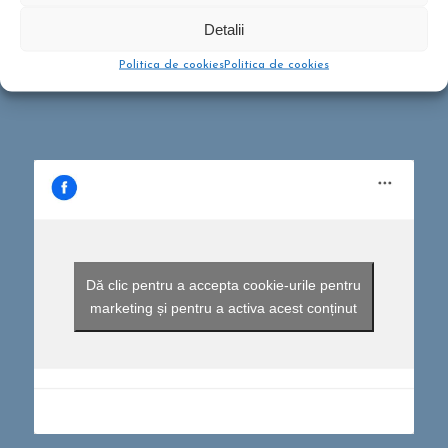
februarie 13, 2020 - 5:21 pm
Detalii
Ce să conțină rucsacul într-o drumeție de o zi?
Politica de cookies
Politica de cookies
septembrie 10, 2019 - 12:29 pm
Dă clic pentru a accepta cookie-urile pentru
marketing și pentru a activa acest conținut