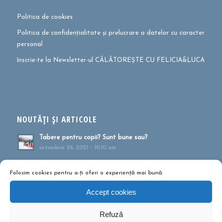
Politica de cookies
Politica de confidențialitate și prelucrare a datelor cu caracter
personal
înscrie-te la Newsletter-ul CĂLĂTOREȘTE CU FELICIA&LUCA
NOUTĂȚI ȘI ARTICOLE
Tabere pentru copii? Sunt bune sau?
octombrie 26, 2021 - 10:10 am
Cum te pregătești pentru drumeție?
Folosim cookies pentru a-ți oferi o experiență mai bună.
mai 27, 2021 - 1:41 pm
Accept cookies
Muntele ca formă de terapie
aprilie 20, 2021 - 1:16 pm
Refuză
Drumeții montane pentru familii!