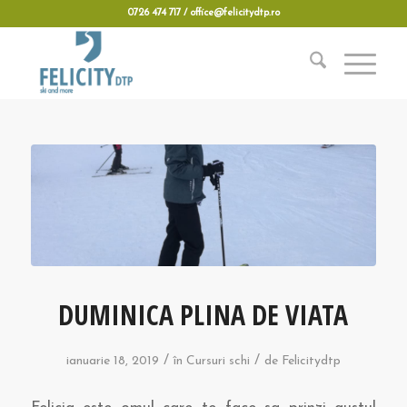
0726 474 717 / office@felicitydtp.ro
DUMINICA PLINA DE VIATA
/
/
ianuarie 18, 2019
în
Cursuri schi
de
Felicitydtp