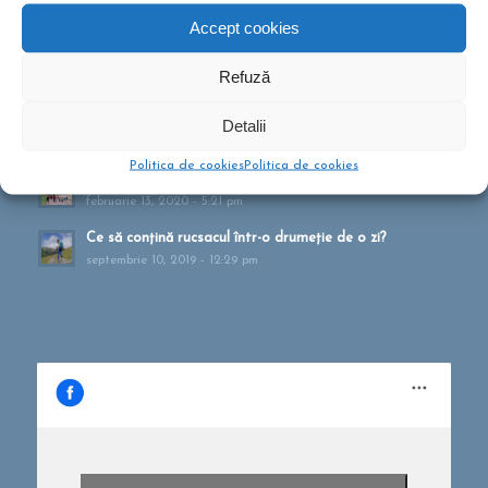
Tabere pentru copii? Sunt bune sau?
Accept cookies
octombrie 26, 2021 - 10:10 am
Cum te pregătești pentru drumeție?
Refuză
mai 27, 2021 - 1:41 pm
Muntele ca formă de terapie
Detalii
aprilie 20, 2021 - 1:16 pm
Politica de cookies
Politica de cookies
Drumeții montane pentru familii!
februarie 13, 2020 - 5:21 pm
Ce să conțină rucsacul într-o drumeție de o zi?
septembrie 10, 2019 - 12:29 pm