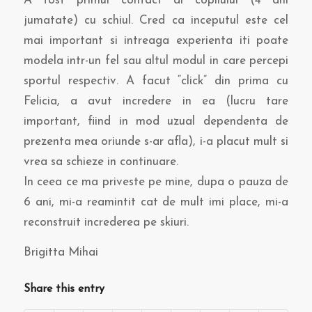
A fost primul contact al copilului (4 ani
jumatate) cu schiul. Cred ca inceputul este cel
mai important si intreaga experienta iti poate
modela intr-un fel sau altul modul in care percepi
sportul respectiv. A facut “click” din prima cu
Felicia, a avut incredere in ea (lucru tare
important, fiind in mod uzual dependenta de
prezenta mea oriunde s-ar afla), i-a placut mult si
vrea sa schieze in continuare.
In ceea ce ma priveste pe mine, dupa o pauza de
6 ani, mi-a reamintit cat de mult imi place, mi-a
reconstruit increderea pe skiuri.
Brigitta Mihai
Share this entry