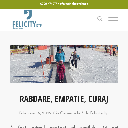
0726 474 717 / office@felicitydtp.ro
RABDARE, EMPATIE, CURAJ
/
/
februarie 16, 2022
în
Cursuri schi
de
Felicitydtp