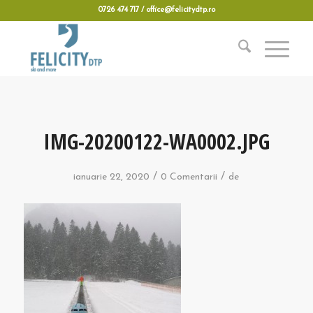
0726 474 717 / office@felicitydtp.ro
IMG-20200122-WA0002.JPG
/
/
ianuarie 22, 2020
0 Comentarii
de