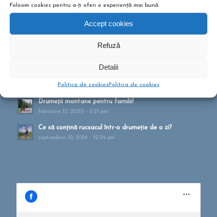
NOUTĂȚI ȘI ARTICOLE
Folosim cookies pentru a-ți oferi o experiență mai bună.
Accept cookies
Tabere pentru copii? Sunt bune sau?
octombrie 26, 2021 - 10:10 am
Refuză
Cum te pregătești pentru drumeție?
mai 27, 2021 - 1:41 pm
Detalii
Muntele ca formă de terapie
Politica de cookies
Politica de cookies
aprilie 20, 2021 - 1:16 pm
Drumeții montane pentru familii!
februarie 13, 2020 - 5:21 pm
Ce să conțină rucsacul într-o drumeție de o zi?
septembrie 10, 2019 - 12:29 pm