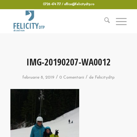
0726 474 717 / office@felicitydtp.ro
IMG-20190207-WA0012
/
/
februarie 8, 2019
0 Comentarii
de
Felicitydtp