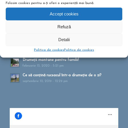
NOUTĂȚI ȘI ARTICOLE
Folosim cookies pentru a-ți oferi o experiență mai bună.
Accept cookies
Tabere pentru copii? Sunt bune sau?
octombrie 26, 2021 - 10:10 am
Refuză
Cum te pregătești pentru drumeție?
mai 27, 2021 - 1:41 pm
Detalii
Muntele ca formă de terapie
Politica de cookies
Politica de cookies
aprilie 20, 2021 - 1:16 pm
Drumeții montane pentru familii!
februarie 13, 2020 - 5:21 pm
Ce să conțină rucsacul într-o drumeție de o zi?
septembrie 10, 2019 - 12:29 pm