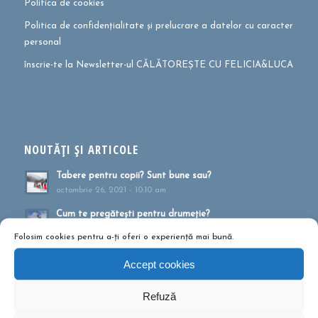
Politica de cookies
Politica de confidențialitate și prelucrare a datelor cu caracter
personal
înscrie-te la Newsletter-ul CĂLĂTOREȘTE CU FELICIA&LUCA
NOUTĂȚI ȘI ARTICOLE
Tabere pentru copii? Sunt bune sau?
octombrie 26, 2021 - 10:10 am
Cum te pregătești pentru drumeție?
mai 27, 2021 - 1:41 pm
Folosim cookies pentru a-ți oferi o experiență mai bună.
Muntele ca formă de terapie
Accept cookies
aprilie 20, 2021 - 1:16 pm
Drumeții montane pentru familii!
Refuză
februarie 13, 2020 - 5:21 pm