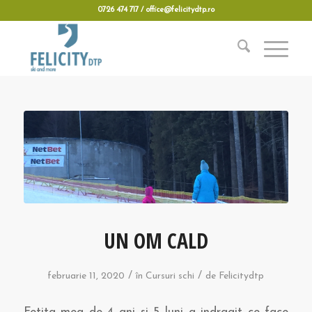
0726 474 717 / office@felicitydtp.ro
UN OM CALD
/
/
februarie 11, 2020
în
Cursuri schi
de
Felicitydtp