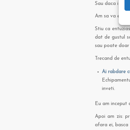
Sau daca iti cum
Am sa va explic
Stiu ca entuzia
dat de gustul sc
sau poate doar b
Trecand de entu
Ai rabdare c
Echipamentul
inveti.
Eu am inceput cu
Apoi am zis: pr
afara ei, basca c