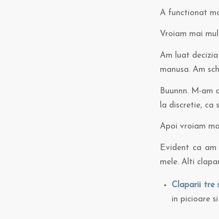
A functionat m
Vroiam mai mult
Am luat decizia 
manusa. Am sch
Buunnn. M-am da
la discretie, ca 
Apoi vroiam mai
Evident ca am c
mele. Alti clap
Claparii tre s
in picioare si