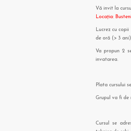
Vă invit la curs
Locația: Busteni
Lucrez cu copii 
de oră (> 3 ani)
Va propun 2 ses
invatarea.
Plata cursului s
Grupul va fi de
Cursul se adre