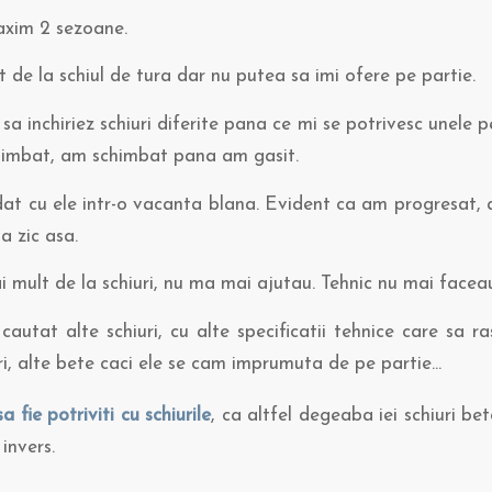
axim 2 sezoane.
 de la schiul de tura dar nu putea sa imi ofere pe partie.
sa inchiriez schiuri diferite pana ce mi se potrivesc unele p
imbat, am schimbat pana am gasit.
t cu ele intr-o vacanta blana. Evident ca am progresat, 
sa zic asa.
 mult de la schiuri, nu ma mai ajutau. Tehnic nu mai facea
autat alte schiuri, cu alte specificatii tehnice care sa r
ari, alte bete caci ele se cam imprumuta de pe partie…
a fie potriviti cu schiurile
, ca altfel degeaba iei schiuri be
 invers.