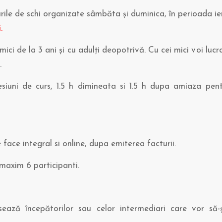
urile de schi organizate sâmbăta și duminica, în perioada ie
.
mici de la 3 ani și cu adulți deopotrivă. Cu cei mici voi lu
.
iuni de curs, 1.5 h dimineata si 1.5 h dupa amiaza pent
e face integral si online, dupa emiterea facturii.
 maxim 6 participanti.
sează începătorilor sau celor intermediari care vor să-ș