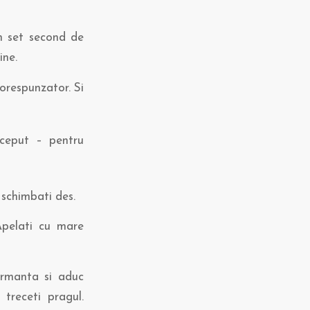
un set second de
ine.
corespunzator. Si
nceput – pentru
schimbati des.
Apelati cu mare
formanta si aduc
treceti pragul.