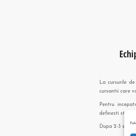
Echi
La cursurile de
cursantii care v
Pentru incepat
definesti stilul 
Fol
Dupa 2-3 sezoa