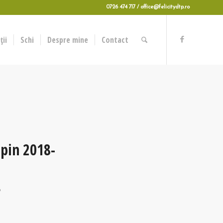
0726 474 717 / office@felicitydtp.ro
ii
Schi
Despre mine
Contact
lpin 2018-
p