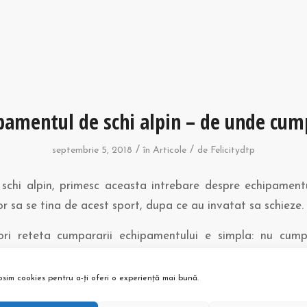
pamentul de schi alpin – de unde cum
/
/
septembrie 5, 2018
în
Articole
de
Felicitydtp
 schi alpin, primesc aceasta intrebare despre echipament
or sa se tina de acest sport, dupa ce au invatat sa schieze.
ori reteta cumpararii echipamentului e simpla: nu cump
de schiat.
osim cookies pentru a-ți oferi o experiență mai bună.
ne putem vorbi despre cumpararea echipamentului.