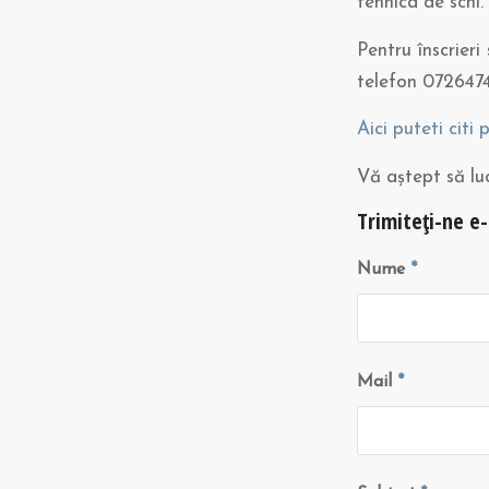
tehnica de schi.
Pentru înscrier
telefon 0726474
Aici puteti citi 
Vă aștept să l
Trimiteți-ne e
Nume
*
Mail
*