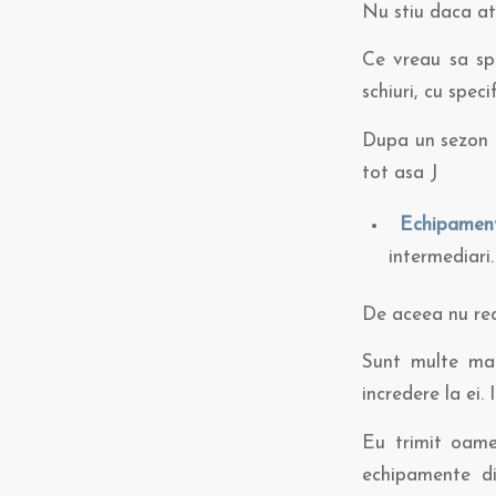
Nu stiu daca ati
Ce vreau sa spu
schiuri, cu speci
Dupa un sezon do
tot asa J
Echipamen
intermediari.
De aceea nu rec
Sunt multe mag
incredere la ei. 
Eu trimit oame
echipamente di