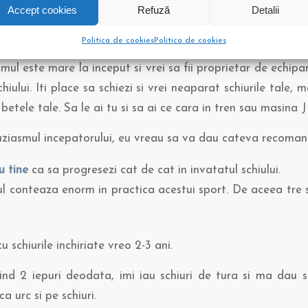
peri, o faci luand de multe ori teapa.
Accept cookies
Refuză
Detalii
 de ce.
Politica de cookies
Politica de cookies
smul este mare la inceput si vrei sa fii proprietar de echip
hiului. Iti place sa schiezi si vrei neaparat schiurile tale, m
etele tale. Sa le ai tu si sa ai ce cara in tren sau masina J
ziasmul incepatorului, eu vreau sa va dau cateva recoman
u tine
ca sa progresezi cat de cat in invatatul schiului.
 conteaza enorm in practica acestui sport. De aceea tre 
 schiurile inchiriate vreo 2-3 ani.
ind 2 iepuri deodata, imi iau schiuri de tura si ma dau si
a urc si pe schiuri.