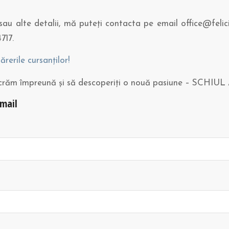
i sau alte detalii, mă puteți contacta pe email office@felic
717.
părerile cursanților!
ucrăm împreună și să descoperiți o nouă pasiune – SCHIUL
-mail