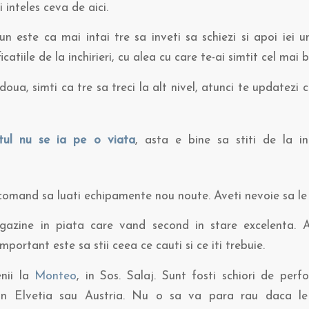
 inteles ceva de aici.
n este ca mai intai tre sa inveti sa schiezi si apoi iei 
ficatiile de la inchirieri, cu alea cu care te-ai simtit cel mai b
ua, simti ca tre sa treci la alt nivel, atunci te updatezi 
tul nu se ia pe o viata
, asta e bine sa stiti de la i
omand sa luati echipamente nou noute. Aveti nevoie sa le 
azine in piata care vand second in stare excelenta. 
Important este sa stii ceea ce cauti si ce iti trebuie.
nii la
Monteo
, in Sos. Salaj. Sunt fosti schiori de per
n Elvetia sau Austria. Nu o sa va para rau daca le 