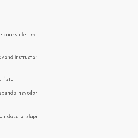
e care sa le simt
avand instructor
u fata.
aspunda nevoilor
ton daca ai slapi