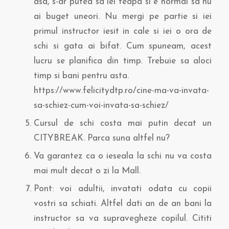
asa, s-ar putea sa iei teapa si e normal sa nu
ai buget uneori. Nu mergi pe partie si iei
primul instructor iesit in cale si iei o ora de
schi si gata ai bifat. Cum spuneam, acest
lucru se planifica din timp. Trebuie sa aloci
timp si bani pentru asta.
https://www.felicitydtp.ro/cine-ma-va-invata-
sa-schiez-cum-voi-invata-sa-schiez/
Cursul de schi costa mai putin decat un
CITYBREAK. Parca suna altfel nu?
Va garantez ca o ieseala la schi nu va costa
mai mult decat o zi la Mall.
Pont: voi adultii, invatati odata cu copii
vostri sa schiati. Altfel dati an de an bani la
instructor sa va supravegheze copilul. Cititi