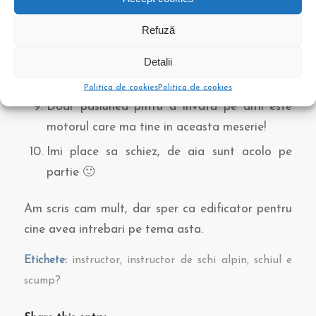
Cheltuieli cu transportul, cazarea, masa. Nu
Refuză
toti instructorii locuiesc la poalele muntelui.
Detalii
Munca este doar sezoniera din care tre sa
scoti cheltuielile acestea. Nu lucrezi tot anul.
Politica de cookies
Politica de cookies
Doar pasiunea pntru a invata pe altii este
motorul care ma tine in aceasta meserie!
Imi place sa schiez, de aia sunt acolo pe
partie 🙂
Am scris cam mult, dar sper ca edificator pentru
cine avea intrebari pe tema asta.
Etichete:
instructor
,
instructor de schi alpin
,
schiul e
scump?