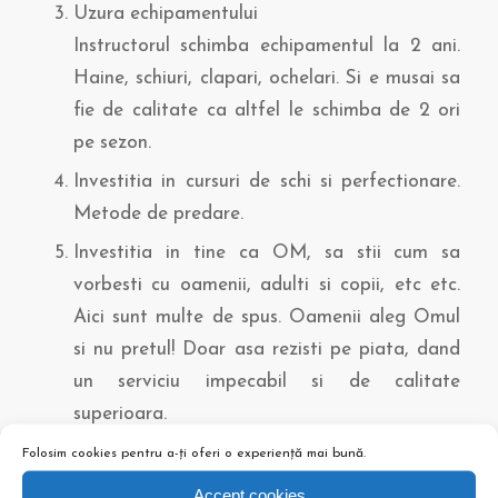
Uzura echipamentului
Instructorul schimba echipamentul la 2 ani.
Haine, schiuri, clapari, ochelari. Si e musai sa
fie de calitate ca altfel le schimba de 2 ori
pe sezon.
Investitia in cursuri de schi si perfectionare.
Metode de predare.
Investitia in tine ca OM, sa stii cum sa
vorbesti cu oamenii, adulti si copii, etc etc.
Aici sunt multe de spus. Oamenii aleg Omul
si nu pretul! Doar asa rezisti pe piata, dand
un serviciu impecabil si de calitate
superioara.
Cheltuieli cu firma: site, promovare, foto,
Folosim cookies pentru a-ți oferi o experiență mai bună.
contabil, taxe la stat, impozite.
Accept cookies